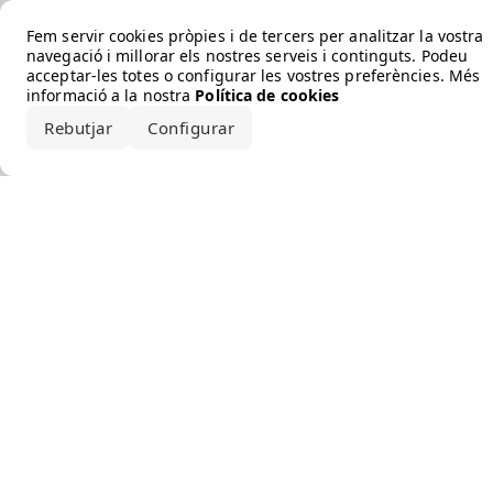
Error loading the brand
Fem servir cookies pròpies i de tercers per analitzar la vostra
navegació i millorar els nostres serveis i continguts. Podeu
acceptar-les totes o configurar les vostres preferències. Més
informació a la nostra
Política de cookies
Rebutjar
Configurar
Accepta-ho tot