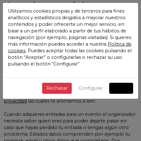
Los datos mínimos para
Utilizamos cookies propias y de terceros para fines
la correcta prestación de
analíticos y estadísticos dirigidos a mejorar nuestros
contenidos y poder ofrecerte un mejor servicio, en
los servicios
SWAB ART
base a un perfil elaborado a partir de tus hábitos de
navegación (por ejemplo, páginas visitadas). Si quieres
FAIR
más información puedes acceder a nuestra
Política de
cookies
. Puedes aceptar todas las cookies pulsando el
Nos gusta la transparencia y que nuestros usuarios y sus
botón “Aceptar” o configurarlas o rechazar su uso
datos se encuentren protegidos, es por ello que
pulsando el botón “Configurar”
informamos de los datos mínimos necesarios para que
nuestros servicios puedan funcionar.
Cuando te creas una cuenta en SWAB ART FAIR debes de
Rechazar
Configurar
Aceitar
aceptar los
Términos y condiciones y la política de
privacidad
las cuales te animamos a leer.
Cuando adquieres entradas para un evento el organizador
necesita saber quien eres para poder dejarte pasar en
caso que hayas perdido tu entrada o tengas algún otro
problema. Estados datos comprenden por ejemplo tu
nombre, email y otros datos que completaras. Por