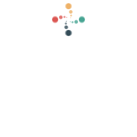
 si la ley nos obliga, por ejemplo, para fines contables o fiscales.
oceso manual?
d, el proceso de eliminación incluye una revisión manual. Esto puede tar
imiento de tu solicitud?
icitud y otro una vez que el proceso haya concluido. Si deseas consultar
iminación de cuenta".
etspolicy
-
Cookies