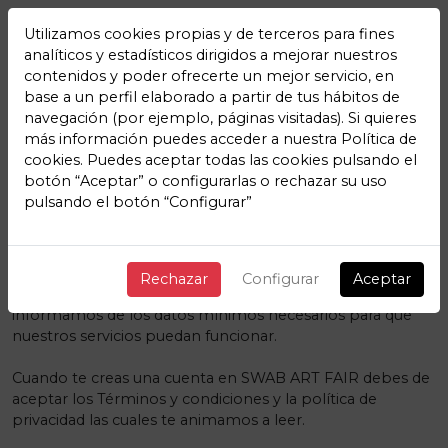
Utilizamos cookies propias y de terceros para fines
analíticos y estadísticos dirigidos a mejorar nuestros
contenidos y poder ofrecerte un mejor servicio, en
base a un perfil elaborado a partir de tus hábitos de
navegación (por ejemplo, páginas visitadas). Si quieres
Los datos mínimos para la
más información puedes acceder a nuestra
Política de
cookies
. Puedes aceptar todas las cookies pulsando el
correcta prestación de los
botón “Aceptar” o configurarlas o rechazar su uso
pulsando el botón “Configurar”
servicios
SWAB ART FAIR
Nos gusta la transparencia y que nuestros usuarios y sus
Rechazar
Configurar
Aceptar
datos se encuentren protegidos, es por ello que
informamos de los datos mínimos necesarios para que
nuestros servicios puedan funcionar.
Cuando te creas una cuenta en SWAB ART FAIR debes de
aceptar los
Términos y condiciones y la política de
privacidad
las cuales te animamos a leer.